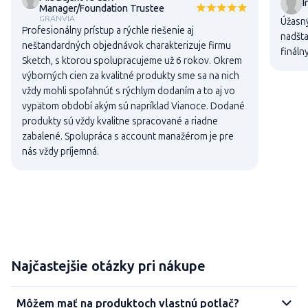
I
Manager/Foundation Trustee
GRANVIA
Úžasný
Profesionálny prístup a rýchle riešenie aj
nadšta
neštandardných objednávok charakterizuje firmu
fináln
Sketch, s ktorou spolupracujeme už 6 rokov. Okrem
výborných cien za kvalitné produkty sme sa na nich
vždy mohli spoľahnúť s rýchlym dodaním a to aj vo
vypätom období akým sú napríklad Vianoce. Dodané
produkty sú vždy kvalitne spracované a riadne
zabalené. Spolupráca s account manažérom je pre
nás vždy príjemná.
Najčastejšie otázky pri nákupe
Môžem mať na produktoch vlastnú potlač?