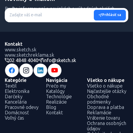
Buďte informovaní o novinkách a výhodných akciách.
Prihlásiť sa
Kontakt
www.sketch.sk
www.sketchreklama.sk
02 4848 4040
info@sketch.sk
Kategórie
Navigácia
Všetko o nákupe
Textil
Prečo my
Všetko o nákupe
Elektronika
Katalógy
Najčastejšie otázky
Darčeky
Technológie
Obchodné
Kancelária
Realizácie
podmienky
Pracovné odevy
Blog
Doprava a platba
Domácnosť
Kontakt
Reklamácie
Voľný čas
Vrátenie tovaru
Ochrana osobných
údajov