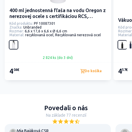
400 ml jednostenná fľaša na vodu Oregon z
nerezovej ocele s certifikáciou RCS,
Vákuo
karabínou a sublimačnou tlačou
Kód produktu:
PF 10087301
Značka:
Unbranded
Kód pro
Rozmer:
6,6 x 17,6 x 6,6 x Ø 6,6 cm
Rozmer
Material:
recyklovaná oceľ, Recyklovaná nerezová ocel
Material
2 824 ks (do 3 dní)
4
4
04€
57€
Do košíka
Povedali o nás
Na základe 77 recenzií
Mia Bajáková CSR