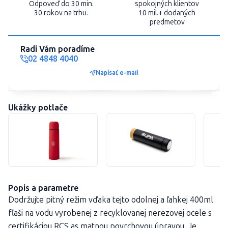
Odpoveď do 30 min.
spokojných klientov
30 rokov na trhu.
10 mil.+ dodaných
predmetov
Radi Vám poradíme
02 4848 4040
Napísať e-mail
Ukážky potlače
Popis a parametre
Dodržujte pitný režim vďaka tejto odolnej a ľahkej 400ml
fľaši na vodu vyrobenej z recyklovanej nerezovej ocele s
certifikáciou RCS as matnou povrchovou úpravou. Je