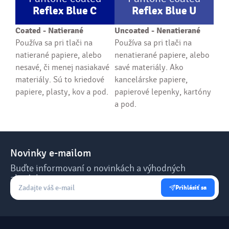
Reflex Blue
C
Reflex Blue
U
Coated - Natierané
Uncoated - Nenatierané
Používa sa pri tlači na
Používa sa pri tlači na
natierané papiere, alebo
nenatierané papiere, alebo
nesavé, či menej nasiakavé
savé materiály. Ako
materiály. Sú to kriedové
kancelárske papiere,
papiere, plasty, kov a pod.
papierové lepenky, kartóny
a pod.
Novinky e-mailom
Buďte informovaní o novinkách a výhodných
akciách.
Prihlásiť sa