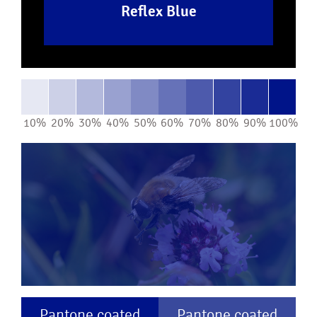
Reflex Blue
10%
20%
30%
40%
50%
60%
70%
80%
90%
100%
Pantone coated
Pantone coated