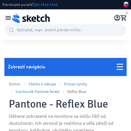
Potrebujete poradiť
02 4848 4040
0
Zobraziť navigáciu
Domov
Všetko o nákupe
Proces výroby
Vzorkovník Pantone farieb
Reflex Blue
Pantone - Reflex Blue
Odtiene zobrazené na monitore sa môžu líšiť od
skutočnosti. Ich vernosť je realtívna a veľa záleží od
monitoru, kalibrácie, okolitého osvetlenia,