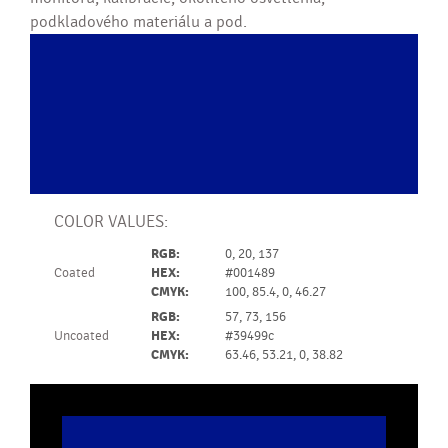
podkladového materiálu a pod.
COLOR VALUES:
RGB:
0, 20, 137
Coated
HEX:
#001489
CMYK:
100, 85.4, 0, 46.27
RGB:
57, 73, 156
Uncoated
HEX:
#39499c
CMYK:
63.46, 53.21, 0, 38.82