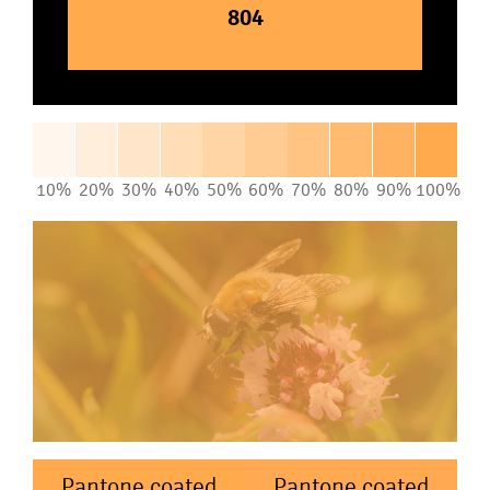
804
10%
20%
30%
40%
50%
60%
70%
80%
90%
100%
Pantone coated
Pantone coated