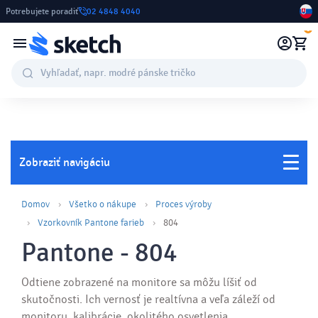
Potrebujete poradiť
02 4848 4040
0
Zobraziť navigáciu
Domov
Všetko o nákupe
Proces výroby
Vzorkovník Pantone farieb
804
Pantone - 804
Odtiene zobrazené na monitore sa môžu líšiť od
skutočnosti. Ich vernosť je realtívna a veľa záleží od
monitoru, kalibrácie, okolitého osvetlenia,