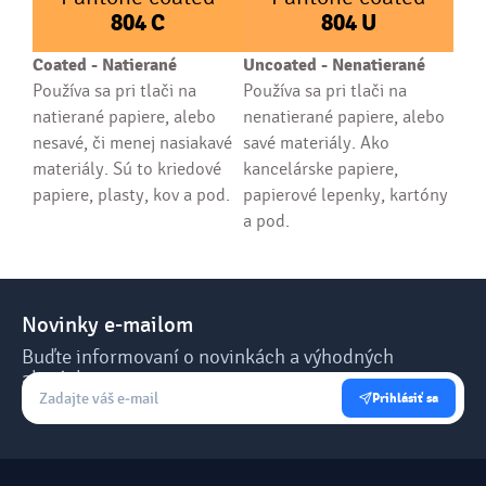
804
C
804
U
Coated - Natierané
Uncoated - Nenatierané
Používa sa pri tlači na
Používa sa pri tlači na
natierané papiere, alebo
nenatierané papiere, alebo
nesavé, či menej nasiakavé
savé materiály. Ako
materiály. Sú to kriedové
kancelárske papiere,
papiere, plasty, kov a pod.
papierové lepenky, kartóny
a pod.
Novinky e-mailom
Buďte informovaní o novinkách a výhodných
akciách.
Prihlásiť sa