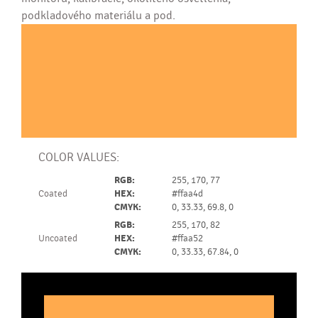
podkladového materiálu a pod.
COLOR VALUES:
RGB:
255, 170, 77
Coated
HEX:
#ffaa4d
CMYK:
0, 33.33, 69.8, 0
RGB:
255, 170, 82
Uncoated
HEX:
#ffaa52
CMYK:
0, 33.33, 67.84, 0