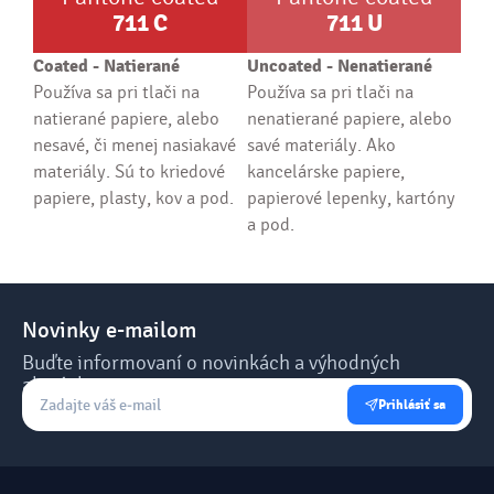
711
C
711
U
Coated - Natierané
Uncoated - Nenatierané
Používa sa pri tlači na
Používa sa pri tlači na
natierané papiere, alebo
nenatierané papiere, alebo
nesavé, či menej nasiakavé
savé materiály. Ako
materiály. Sú to kriedové
kancelárske papiere,
papiere, plasty, kov a pod.
papierové lepenky, kartóny
a pod.
Novinky e-mailom
Buďte informovaní o novinkách a výhodných
akciách.
Prihlásiť sa