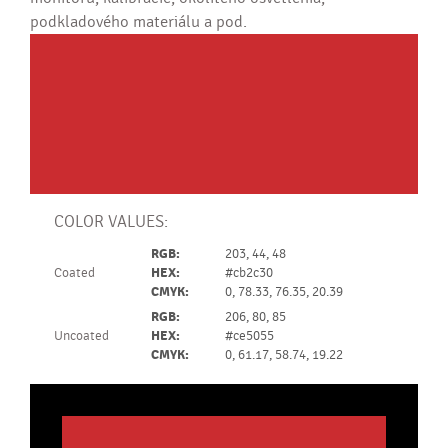
podkladového materiálu a pod.
COLOR VALUES:
RGB:
203, 44, 48
Coated
HEX:
#cb2c30
CMYK:
0, 78.33, 76.35, 20.39
RGB:
206, 80, 85
Uncoated
HEX:
#ce5055
CMYK:
0, 61.17, 58.74, 19.22