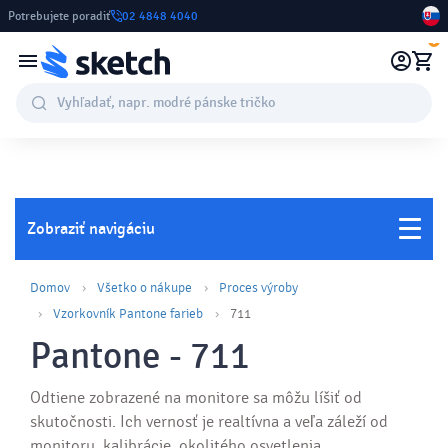
Potrebujete poradiť
02 4848 4040
0
Zobraziť navigáciu
Domov
Všetko o nákupe
Proces výroby
Vzorkovník Pantone farieb
711
Pantone - 711
Odtiene zobrazené na monitore sa môžu líšiť od
skutočnosti. Ich vernosť je realtívna a veľa záleží od
monitoru, kalibrácie, okolitého osvetlenia,