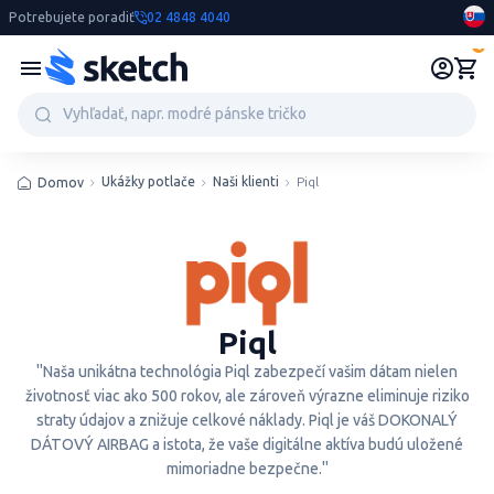
Potrebujete poradiť
02 4848 4040
0
Ukážky potlače
Naši klienti
Piql
Domov
Piql
"Naša unikátna technológia Piql zabezpečí vašim dátam nielen
životnosť viac ako 500 rokov, ale zároveň výrazne eliminuje riziko
straty údajov a znižuje celkové náklady. Piql je váš DOKONALÝ
DÁTOVÝ AIRBAG a istota, že vaše digitálne aktíva budú uložené
mimoriadne bezpečne."