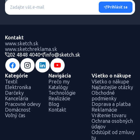
Buďte informovaní o novinkách a výhodných akciách.
Prihlásiť sa
Kontakt
www.sketch.sk
www.sketchreklama.sk
02 4848 4040
info@sketch.sk
Kategórie
Navigácia
Všetko o nákupe
Textil
Prečo my
Všetko o nákupe
Elektronika
Katalógy
Najčastejšie otázky
Darčeky
Technológie
Obchodné
Kancelária
Realizácie
podmienky
Pracovné odevy
Blog
Doprava a platba
Domácnosť
Kontakt
Reklamácie
Voľný čas
Vrátenie tovaru
Ochrana osobných
údajov
Odstúpiť od zmluvy
tu