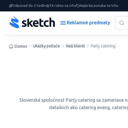
Odpoveď do 2 hodín
34 rokov na trhu
Najširšia ponuka na trhu
Reklamné predmety
Ukážky potlače
Naši klienti
Party catering
Domov
Slovenská spoločnosť Party catering sa zameriava n
detailoch ako catering eveng, catering 