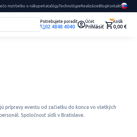
rečo my
Všetko o nákupe
Katalógy
Technológie
Realizácie
Blog
Kontakt
0
Potrebujete poradiť
Účet
Košík
02 4848 4040
Prihlásiť
0,00 €
jú prípravy eventu od začiatku do konca vo všetkých
personál. Spoločnosť sídli v Bratislave.