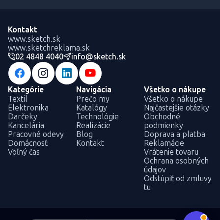
Kontakt
www.sketch.sk
www.sketchreklama.sk
02 4848 4040
info@sketch.sk
Kategórie
Navigácia
Všetko o nákupe
Textil
Prečo my
Všetko o nákupe
Elektronika
Katalógy
Najčastejšie otázky
Darčeky
Technológie
Obchodné
Kancelária
Realizácie
podmienky
Pracovné odevy
Blog
Doprava a platba
Domácnosť
Kontakt
Reklamácie
Voľný čas
Vrátenie tovaru
Ochrana osobných
údajov
Odstúpiť od zmluvy
tu