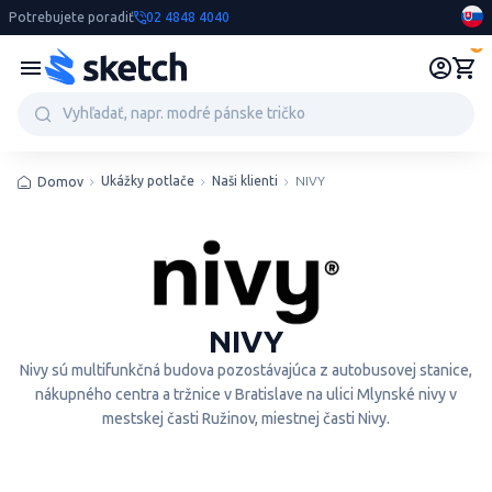
Potrebujete poradiť
02 4848 4040
0
Ukážky potlače
Naši klienti
NIVY
Domov
NIVY
Nivy sú multifunkčná budova pozostávajúca z autobusovej stanice,
nákupného centra a tržnice v Bratislave na ulici Mlynské nivy v
mestskej časti Ružinov, miestnej časti Nivy.