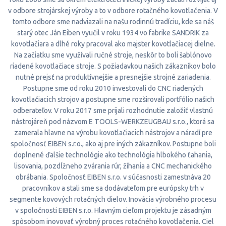
v odbore strojárskej výroby a to v odbore rotačného kovotlačenia. V
tomto odbore sme nadviazali na našu rodinnú tradíciu, kde sa náš
starý otec Ján Eiben vyučil v roku 1934 vo fabrike SANDRIK za
kovotlačiara a dlhé roky pracoval ako majster kovotlačiacej dielne.
Na začiatku sme využívali ručné stroje, neskôr to boli šablónovo
riadené kovotlačiace stroje. S požiadavkou našich zákazníkov bolo
nutné prejsť na produktívnejšie a presnejšie strojné zariadenia.
Postupne sme od roku 2010 investovali do CNC riadených
kovotlačiacich strojov a postupne sme rozširovali portfólio našich
odberateľov. V roku 2017 sme prijali rozhodnutie založiť vlastnú
nástrojáreň pod názvom E TOOLS-WERKZEUGBAU s.r.o., ktorá sa
zamerala hlavne na výrobu kovotlačiacich nástrojov a náradí pre
spoločnosť EIBEN s.r.o., ako aj pre iných zákazníkov. Postupne boli
doplnené ďalšie technológie ako technológia hlbokého ťahania,
lisovania, pozdĺžneho zvárania rúr, žíhania a CNC mechanického
obrábania. Spoločnosť EIBEN s.r.o. v súčasnosti zamestnáva 20
pracovníkov a stali sme sa dodávateľom pre európsky trh v
segmente kovových rotačných dielov. Inovácia výrobného procesu
v spoločnosti EIBEN s.r.o. Hlavným cieľom projektu je zásadným
spôsobom inovovať výrobný proces rotačného kovotlačenia. Ciel