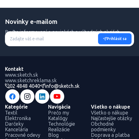
Novinky e-mailom
Buďte informovaní o novinkách a výhodných akciách.
Prihlásiť sa
Kontakt
www.sketch.sk
www.sketchreklama.sk
02 4848 4040
info@sketch.sk
Kategórie
Navigácia
Všetko o nákupe
Textil
Prečo my
Všetko o nákupe
Elektronika
Katalógy
Najčastejšie otázky
Darčeky
Technológie
Obchodné
Kancelária
Realizácie
podmienky
Pracovné odevy
Blog
Doprava a platba