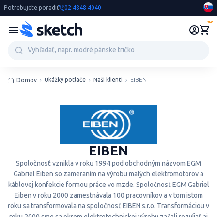
Potrebujete poradiť
02 4848 4040
0
Ukážky potlače
Naši klienti
EIBEN
Domov
EIBEN
Spoločnosť vznikla v roku 1994 pod obchodným názvom EGM
Gabriel Eiben so zameraním na výrobu malých elektromotorov a
káblovej konfekcie formou práce vo mzde. Spoločnosť EGM Gabriel
Eiben v roku 2000 zamestnávala 100 pracovníkov a v tom istom
roku sa transformovala na spoločnosť EIBEN s.r.o. Transformáciou v
roku 2000 sme sa okrem elektrotechnickej výroby začali rozvíjať aj