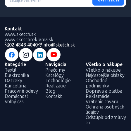
Prihlásiť sa
Kontakt
www.sketch.sk
www.sketchreklama.sk
02 4848 4040
info@sketch.sk
Kategórie
Navigácia
Všetko o nákupe
Textil
Prečo my
Všetko o nákupe
Elektronika
Katalógy
Najčastejšie otázky
Darčeky
Technológie
Obchodné
Kancelária
Realizácie
podmienky
Pracovné odevy
Blog
Doprava a platba
Domácnosť
Kontakt
Reklamácie
Voľný čas
Vrátenie tovaru
Ochrana osobných
údajov
Odstúpiť od zmluvy
tu