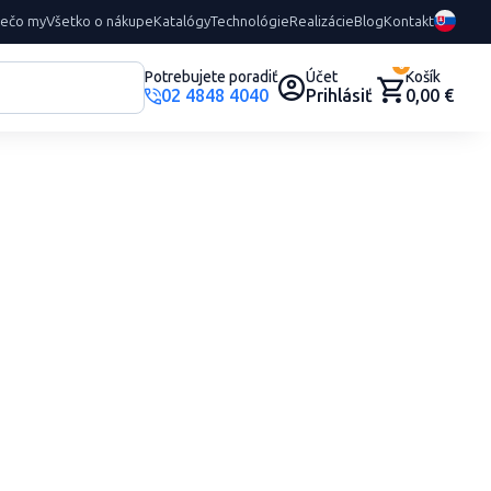
rečo my
Všetko o nákupe
Katalógy
Technológie
Realizácie
Blog
Kontakt
0
Potrebujete poradiť
Účet
Košík
02 4848 4040
Prihlásiť
0,00 €