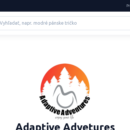
P
Adaptive Advetures