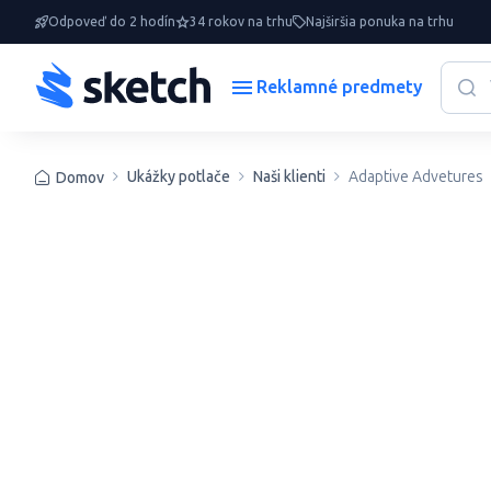
Odpoveď do 2 hodín
34 rokov na trhu
Najširšia ponuka na trhu
Reklamné predmety
Ukážky potlače
Naši klienti
Adaptive Advetures
Domov