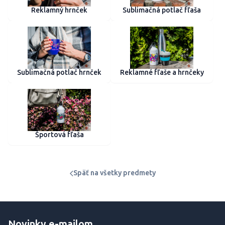
Reklamný hrnček
Sublimačná potlač fľaša
Sublimačná potlač hrnček
Reklamné fľaše a hrnčeky
Športová fľaša
Späť na všetky predmety
Novinky e-mailom