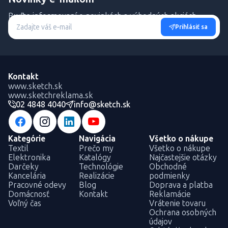
Buďte informovaní o novinkách a výhodných akciách.
Prihlásiť sa
Kontakt
www.sketch.sk
www.sketchreklama.sk
02 4848 4040
info@sketch.sk
Kategórie
Navigácia
Všetko o nákupe
Textil
Prečo my
Všetko o nákupe
Elektronika
Katalógy
Najčastejšie otázky
Darčeky
Technológie
Obchodné
Kancelária
Realizácie
podmienky
Pracovné odevy
Blog
Doprava a platba
Domácnosť
Kontakt
Reklamácie
Voľný čas
Vrátenie tovaru
Ochrana osobných
údajov