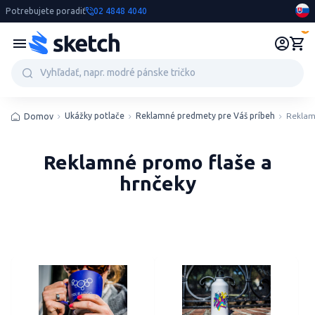
Potrebujete poradiť
02 4848 4040
0
Ukážky potlače
Reklamné predmety pre Váš príbeh
Reklam
Domov
Reklamné promo flaše a
hrnčeky