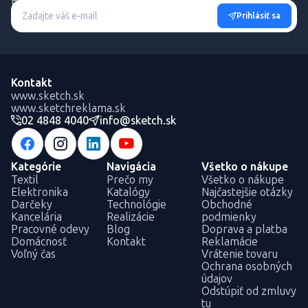
Buďte informovaní o novinkách a výhodných akciách.
Prihlásiť sa
Kontakt
www.sketch.sk
www.sketchreklama.sk
02 4848 4040
info@sketch.sk
Kategórie
Navigácia
Všetko o nákupe
Textil
Prečo my
Všetko o nákupe
Elektronika
Katalógy
Najčastejšie otázky
Darčeky
Technológie
Obchodné
Kancelária
Realizácie
podmienky
Pracovné odevy
Blog
Doprava a platba
Domácnosť
Kontakt
Reklamácie
Voľný čas
Vrátenie tovaru
Ochrana osobných
údajov
Odstúpiť od zmluvy
tu