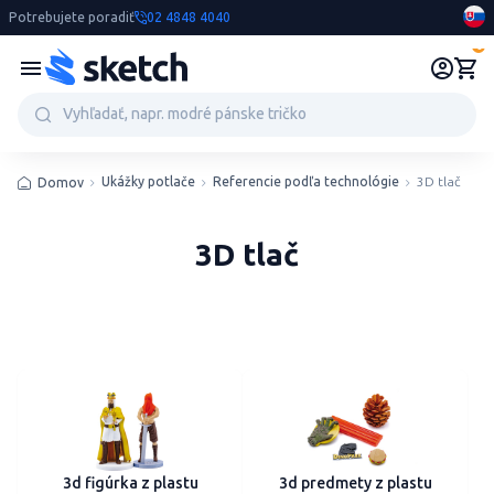
Potrebujete poradiť
02 4848 4040
0
Ukážky potlače
Referencie podľa technológie
3D tlač
Domov
3D tlač
3d figúrka z plastu
3d predmety z plastu