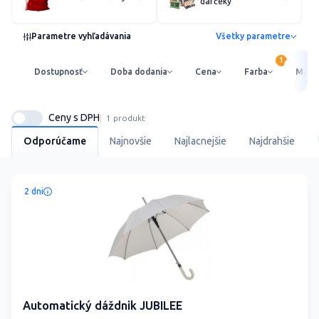
darčeky
Parametre vyhľadávania
Všetky parametre
Dostupnosť
Doba dodania
Cena
Farba
Mater
Ceny s DPH
1 produkt
Odporúčame
Najnovšie
Najlacnejšie
Najdrahšie
2 dni
Automatický dáždnik JUBILEE