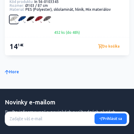
Kód produktu:
In 56-0103345
Rozmer:
Ø103 / 87 cm
Material:
PES (Polyester), sklolaminát, hliník, Mix materiálov
452 ks (do 48h)
14
14€
Do košíka
Hore
Novinky e-mailom
Buďte informovaní o novinkách a výhodných akciách.
Prihlásiť sa