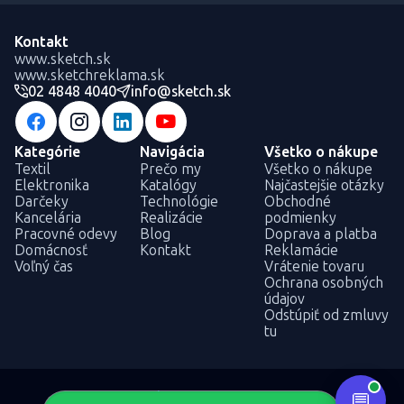
Kontakt
www.sketch.sk
www.sketchreklama.sk
02 4848 4040
info@sketch.sk
Kategórie
Navigácia
Všetko o nákupe
Textil
Prečo my
Všetko o nákupe
Elektronika
Katalógy
Najčastejšie otázky
Darčeky
Technológie
Obchodné
Kancelária
Realizácie
podmienky
Pracovné odevy
Blog
Doprava a platba
Domácnosť
Kontakt
Reklamácie
Voľný čas
Vrátenie tovaru
Ochrana osobných
údajov
Odstúpiť od zmluvy
tu