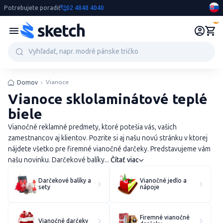
Potrebujete poradiť
02 4848 4040
0
Vianoce
Domov
Vianoce sklolaminátové teplé
biele
Vianočné reklamné predmety, ktoré potešia vás, vašich
zamestnancov aj klientov. Pozrite si aj našu novú stránku v ktorej
nájdete všetko pre firemné vianočné darčeky. Predstavujeme vám
našu novinku. Darčekové balíky...
Čítať viac
Darčekové balíky a
Vianočné jedlo a
sety
nápoje
Firemné vianočné
Vianočné darčeky