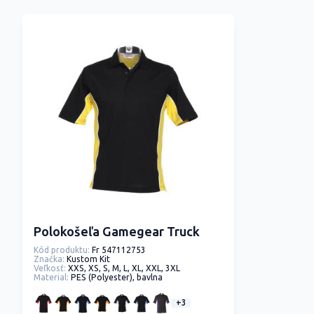
Polokošeľa Gamegear Truck
Kód produktu:
Fr 547112753
Značka:
Kustom Kit
Veľkosť:
XXS, XS, S, M, L, XL, XXL, 3XL
Material:
PES (Polyester), bavlna
+3