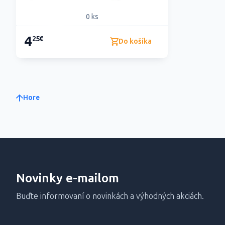
0 ks
4
25€
Do košíka
Hore
Novinky e-mailom
Buďte informovaní o novinkách a výhodných akciách.