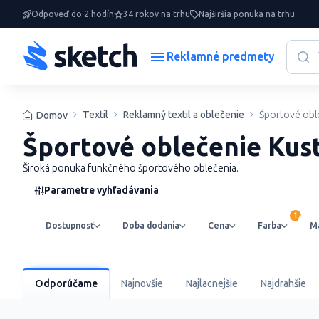
Odpoveď do 2 hodín
34 rokov na trhu
Najširšia ponuka na trhu
Reklamné predmety
Textil
Reklamný textil a oblečenie
Športové obl
Domov
Športové oblečenie Kust
Široká ponuka funkčného športového oblečenia.
Parametre vyhľadávania
Dostupnosť
Doba dodania
Cena
Farba
Ma
Odporúčame
Najnovšie
Najlacnejšie
Najdrahšie