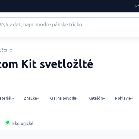
P
ečenie
om Kit svetložlté
teriál
Značka
Krajina pôvodu
Katalóg
Pohlavie
Ekologické