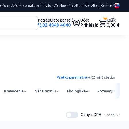
rečo my
Všetko o nákupe
Katalógy
Technológie
Realizácie
Blog
Kontakt
0
Potrebujete poradiť
Účet
Košík
02 4848 4040
Prihlásiť
0,00 €
Všetky parametre
Zrušiť všetko
Prevedenie
Váha textilu
Ekologické
Rozmery
Ob
Ceny s DPH
1 produkt