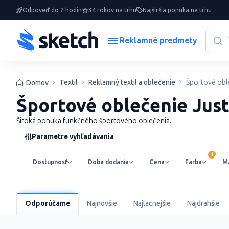
Odpoveď do 2 hodín
34 rokov na trhu
Najširšia ponuka na trhu
Reklamné predmety
Textil
Reklamný textil a oblečenie
Športové obl
Domov
Športové oblečenie Jus
Široká ponuka funkčného športového oblečenia.
Parametre vyhľadávania
Dostupnosť
Doba dodania
Cena
Farba
Ma
Odporúčame
Najnovšie
Najlacnejšie
Najdrahšie