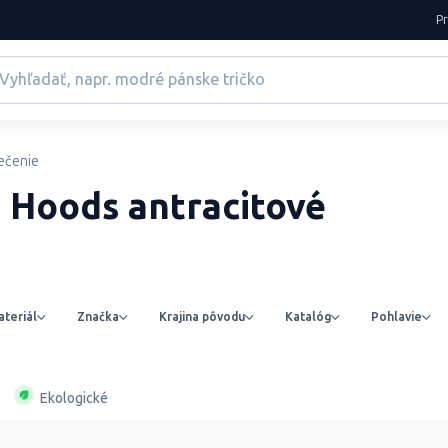
P
ečenie
t Hoods antracitové
teriál
Značka
Krajina pôvodu
Katalóg
Pohlavie
Ekologické