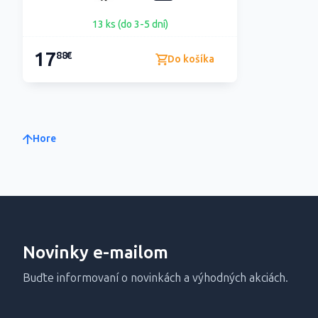
13 ks (do 3-5 dní)
17
88€
Do košíka
Hore
Novinky e-mailom
Buďte informovaní o novinkách a výhodných akciách.