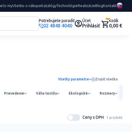
rečo my
Všetko o nákupe
Katalógy
Technológie
Realizácie
Blog
Kontakt
0
Potrebujete poradiť
Účet
Košík
02 4848 4040
Prihlásiť
0,00 €
Všetky parametre
Zrušiť všetko
Prevedenie
Váha textilu
Ekologické
Rozmery
Ob
Ceny s DPH
1 produkt