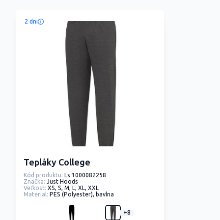
2 dni
Tepláky College
Kód produktu:
Ls 1000082258
Značka:
Just Hoods
Veľkosť:
XS, S, M, L, XL, XXL
Material:
PES (Polyester), bavlna
+8