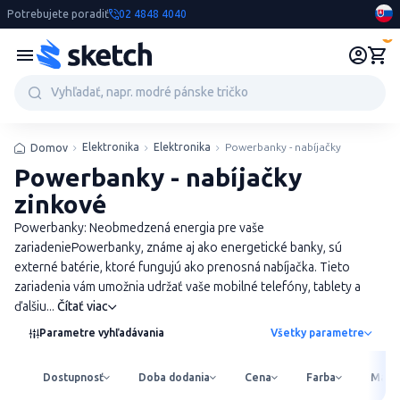
Potrebujete poradiť
02 4848 4040
0
Elektronika
Elektronika
Powerbanky - nabíjačky
Domov
Powerbanky - nabíjačky
zinkové
Powerbanky: Neobmedzená energia pre vaše
zariadeniePowerbanky, známe aj ako energetické banky, sú
externé batérie, ktoré fungujú ako prenosná nabíjačka. Tieto
zariadenia vám umožnia udržať vaše mobilné telefóny, tablety a
ďalšiu...
Čítať viac
Parametre vyhľadávania
Všetky parametre
Dostupnosť
Doba dodania
Cena
Farba
Mater