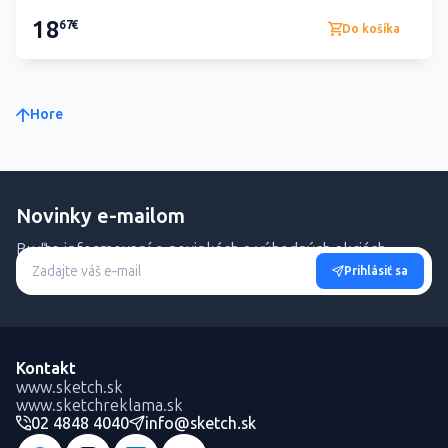
18
67€
Do košíka
Hore
Novinky e-mailom
Buďte informovaní o novinkách a výhodných akciách.
Prihlásiť sa
Kontakt
www.sketch.sk
www.sketchreklama.sk
02 4848 4040
info@sketch.sk