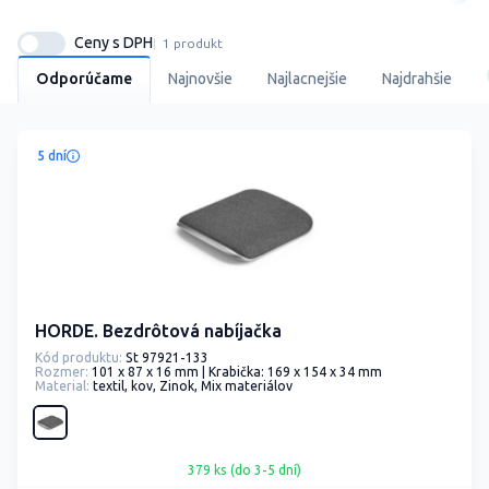
Ceny s DPH
1 produkt
Odporúčame
Najnovšie
Najlacnejšie
Najdrahšie
5 dní
HORDE. Bezdrôtová nabíjačka
Kód produktu:
St 97921-133
Rozmer:
101 x 87 x 16 mm | Krabička: 169 x 154 x 34 mm
Material:
textil, kov, Zinok, Mix materiálov
379 ks (do 3-5 dní)