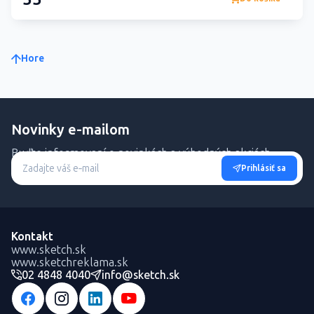
Hore
Novinky e-mailom
Buďte informovaní o novinkách a výhodných akciách.
Prihlásiť sa
Kontakt
www.sketch.sk
www.sketchreklama.sk
02 4848 4040
info@sketch.sk