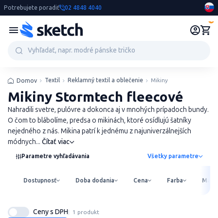
Potrebujete poradiť
02 4848 4040
0
Textil
Reklamný textil a oblečenie
Mikiny
Domov
Mikiny Stormtech fleecové
Nahradili svetre, pulóvre a dokonca aj v mnohých prípadoch bundy.
O čom to blábolíme, predsa o mikinách, ktoré osídlujú šatníky
nejedného z nás. Mikina patrí k jednému z najuniverzálnejších
módnych...
Čítať viac
Parametre vyhľadávania
Všetky parametre
Dostupnosť
Doba dodania
Cena
Farba
Mater
Ceny s DPH
1 produkt