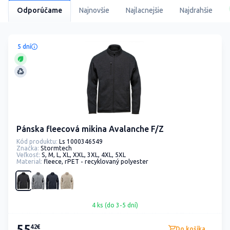
Odporúčame
Najnovšie
Najlacnejšie
Najdrahšie
5 dní
Pánska fleecová mikina Avalanche F/Z
Kód produktu:
Ls 1000346549
Značka:
Stormtech
Veľkosť:
S, M, L, XL, XXL, 3XL, 4XL, 5XL
Material:
fleece, rPET - recyklovaný polyester
4 ks (do 3-5 dní)
55
42€
Do košíka