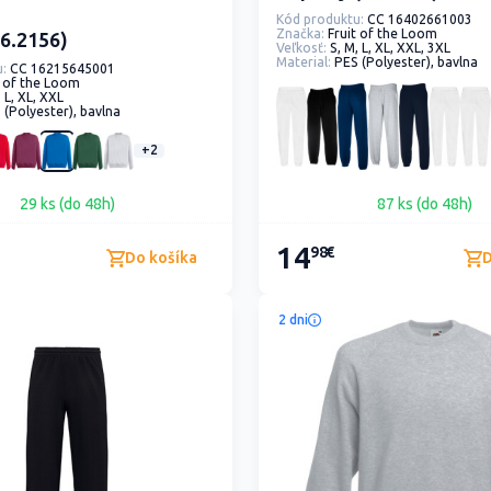
Kód produktu:
CC 16402661003
Značka:
Fruit of the Loom
16.2156)
Veľkosť:
S, M, L, XL, XXL, 3XL
Material:
PES (Polyester), bavlna
:
CC 16215645001
t of the Loom
, L, XL, XXL
 (Polyester), bavlna
+2
29 ks (do 48h)
87 ks (do 48h)
14
98€
Do košíka
D
2 dni