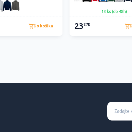
13 ks (do 48h)
23
27€
Do košíka
D