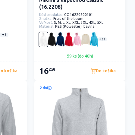
(16.2208)
Kód produktu:
CC 16220800101
Značka:
Fruit of the Loom
Veľkosť:
S, M, L, XL, XXL, 3XL, 4XL, 5XL
Material:
PES (Polyester), bavlna
+7
+31
59 ks (do 48h)
16
25€
o košíka
Do košíka
2 dni