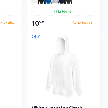
79 ks (do 48h)
10
50€
o košíka
Do košíka
2 dni
Mikina s kapucňou Classic