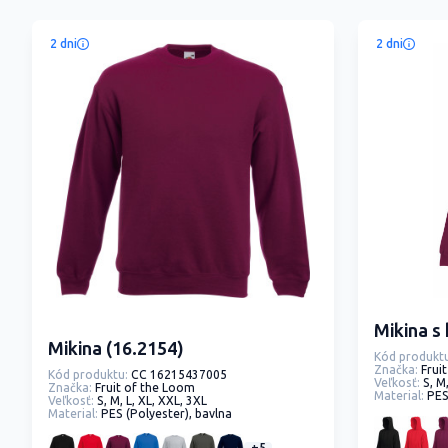
2 dni
2 dni
Mikina s
Mikina (16.2154)
Kód produktu
Značka:
Frui
Kód produktu:
CC 16215437005
Veľkosť:
S, M
Značka:
Fruit of the Loom
Material:
PES
Veľkosť:
S, M, L, XL, XXL, 3XL
Material:
PES (Polyester), bavlna