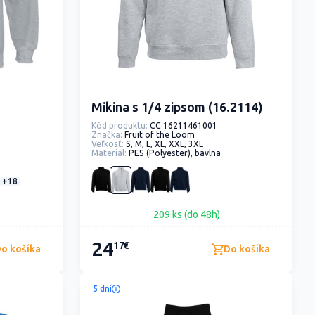
Mikina s 1/4 zipsom (16.2114)
Kód produktu:
CC 16211461001
Značka:
Fruit of the Loom
Veľkosť:
S, M, L, XL, XXL, 3XL
Material:
PES (Polyester), bavlna
+18
209 ks (do 48h)
24
17€
o košíka
Do košíka
5 dní