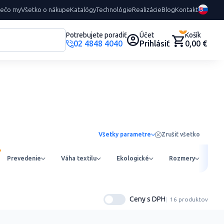
rečo my
Všetko o nákupe
Katalógy
Technológie
Realizácie
Blog
Kontakt
0
Potrebujete poradiť
Účet
Košík
02 4848 4040
Prihlásiť
0,00 €
Všetky parametre
Zrušiť všetko
Prevedenie
Váha textilu
Ekologické
Rozmery
Ob
Ceny s DPH
16 produktov