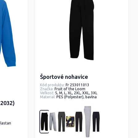
Športové nohavice
Kód produktu:
Fr 253011013
Značka:
Fruit of the Loom
Veľkosť:
S, M, L, XL, 2XL, XXL, 3XL
Material:
PES (Polyester), bavlna
.2032)
elastan