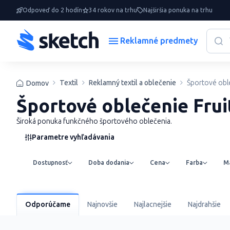
Odpoveď do 2 hodín
34 rokov na trhu
Najširšia ponuka na trhu
Reklamné predmety
Textil
Reklamný textil a oblečenie
Športové obl
Domov
Športové oblečenie Fru
Široká ponuka funkčného športového oblečenia.
Parametre vyhľadávania
Dostupnosť
Doba dodania
Cena
Farba
Ma
Odporúčame
Najnovšie
Najlacnejšie
Najdrahšie