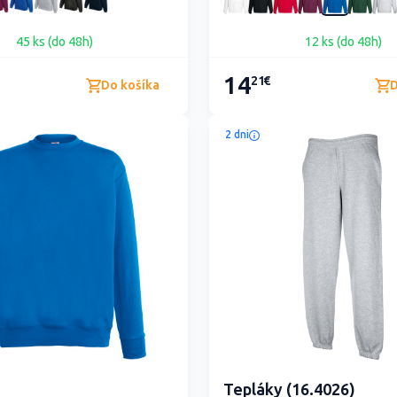
45 ks (do 48h)
12 ks (do 48h)
14
21€
Do košíka
D
2 dni
Tepláky (16.4026)