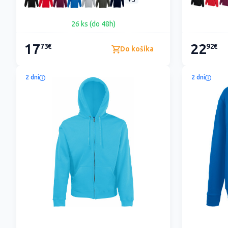
+5
26 ks (do 48h)
17
22
73€
92€
Do košíka
2 dni
2 dni