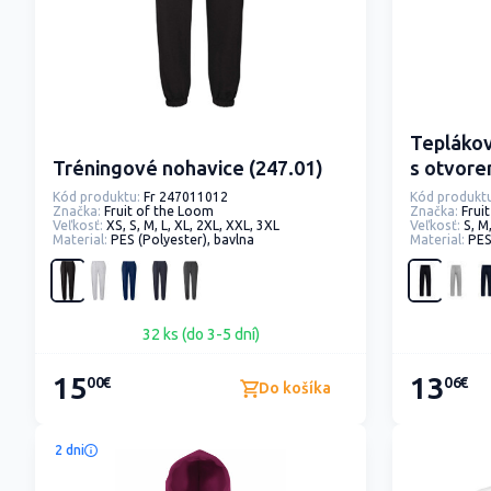
Teplákov
Tréningové nohavice (247.01)
s otvor
Kód produktu:
Fr 247011012
Kód produktu
Značka:
Fruit of the Loom
Značka:
Frui
Veľkosť:
XS, S, M, L, XL, 2XL, XXL, 3XL
Veľkosť:
S, M
Material:
PES (Polyester), bavlna
Material:
PES
32 ks (do 3-5 dní)
15
13
00€
06€
Do košíka
2 dni