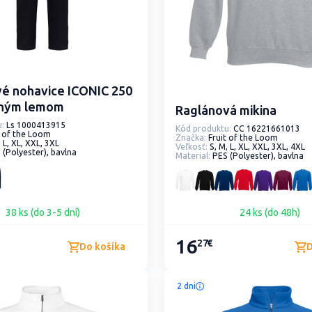
é nohavice ICONIC 250
eným lemom
Raglánová mikina
:
Ls 1000413915
Kód produktu:
CC 16221661013
t of the Loom
Značka:
Fruit of the Loom
, L, XL, XXL, 3XL
Veľkosť:
S, M, L, XL, XXL, 3XL, 4XL
 (Polyester), bavlna
Material:
PES (Polyester), bavlna
38 ks (do 3-5 dní)
24 ks (do 48h)
16
27€
Do košíka
D
2 dni