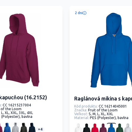
2 dni
 kapucňou (16.2152)
Raglánová mikina s ka
:
CC 16215237004
Kód produktu:
CC 16214045001
t of the Loom
Značka:
Fruit of the Loom
, L, XL, XXL, 3XL, 4XL
Veľkosť:
S, M, L, XL, XXL
 (Polyester), bavlna
Material:
PES (Polyester), bavlna
+4