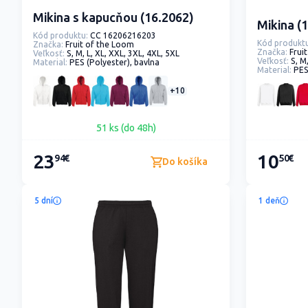
Mikina s kapucňou (16.2062)
Mikina (
Kód produktu:
CC 16206216203
Kód produktu
Značka:
Fruit of the Loom
Značka:
Frui
Veľkosť:
S, M, L, XL, XXL, 3XL, 4XL, 5XL
Veľkosť:
S, M
Material:
PES (Polyester), bavlna
Material:
PES
+10
51 ks (do 48h)
23
10
94€
50€
Do košíka
5 dní
1 deň