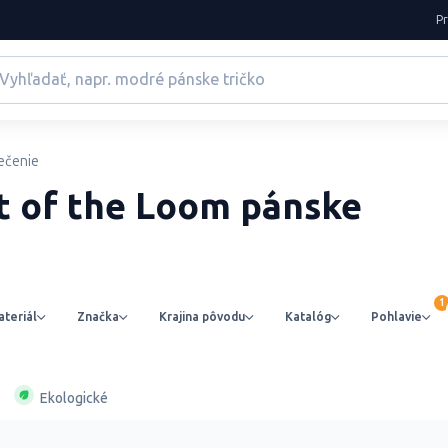
P
ečenie
it of the Loom pánske
teriál
Značka
Krajina pôvodu
Katalóg
Pohlavie
Ekologické