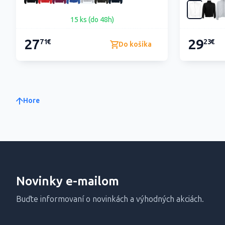
15 ks (do 48h)
27
29
71€
23€
Do košíka
Hore
Novinky e-mailom
Buďte informovaní o novinkách a výhodných akciách.