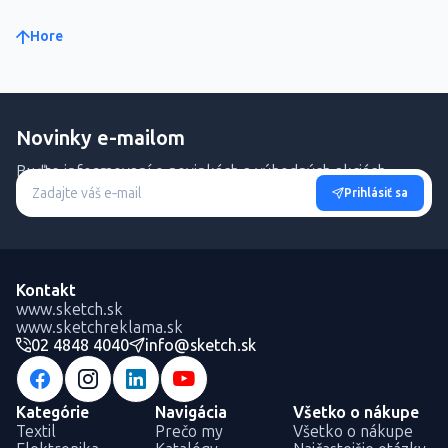
Hore
Novinky e-mailom
Buďte informovaní o novinkách a výhodných akciách.
Prihlásiť sa
Kontakt
www.sketch.sk
www.sketchreklama.sk
02 4848 4040
info@sketch.sk
Kategórie
Navigácia
Všetko o nákupe
Textil
Prečo my
Všetko o nákupe