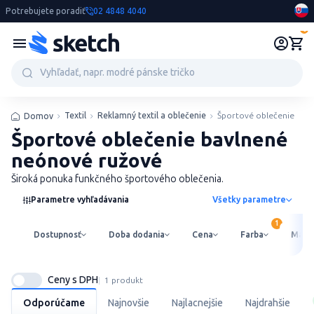
Potrebujete poradiť
02 4848 4040
0
Textil
Reklamný textil a oblečenie
Športové oblečenie
Domov
Športové oblečenie bavlnené
neónové ružové
Široká ponuka funkčného športového oblečenia.
Parametre vyhľadávania
Všetky parametre
Dostupnosť
Doba dodania
Cena
Farba
Mater
Ceny s DPH
1 produkt
Odporúčame
Najnovšie
Najlacnejšie
Najdrahšie