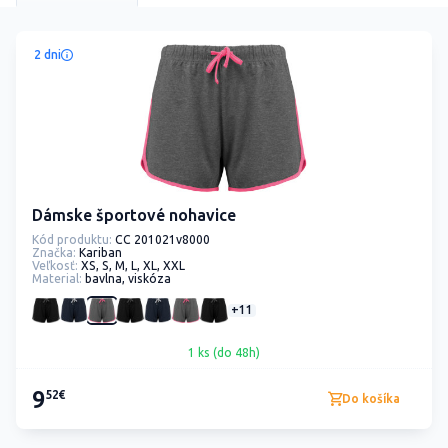
2 dni
Dámske športové nohavice
Kód produktu:
CC 201021v8000
Značka:
Kariban
Veľkosť:
XS, S, M, L, XL, XXL
Material:
bavlna, viskóza
+11
1 ks (do 48h)
9
52€
Do košíka