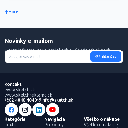
Hore
Novinky e-mailom
Buďte informovaní o novinkách a výhodných akciách.
Prihlásiť sa
Kontakt
www.sketch.sk
www.sketchreklama.sk
02 4848 4040
info@sketch.sk
Kategórie
Navigácia
Všetko o nákupe
Textil
Prečo my
Všetko o nákupe