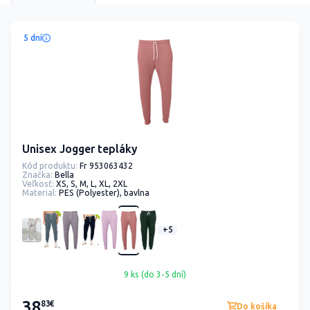
5 dní
Unisex Jogger tepláky
Kód produktu:
Fr 953063432
Značka:
Bella
Veľkosť:
XS, S, M, L, XL, 2XL
Material:
PES (Polyester), bavlna
+5
9 ks (do 3-5 dní)
38
83€
Do košíka