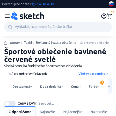
Potrebujete poradiť
02 4848 4040
0
Textil
Reklamný textil a oblečenie
Športové oblečenie
Domov
Športové oblečenie bavlnené
červené svetlé
Široká ponuka funkčného športového oblečenia.
Parametre vyhľadávania
Všetky parametre
Dostupnosť
Doba dodania
Cena
Farba
Mater
Ceny s DPH
2 produkty
Odporúčame
Najnovšie
Najlacnejšie
Najdrahšie