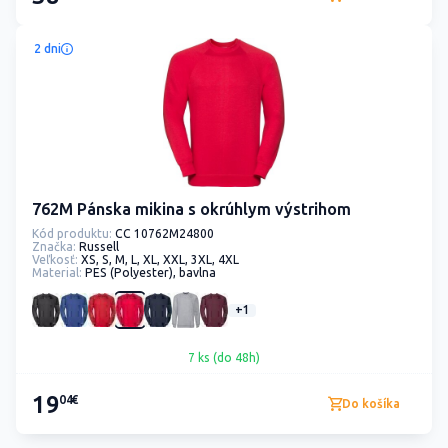
2 dni
762M Pánska mikina s okrúhlym výstrihom
Kód produktu:
CC 10762M24800
Značka:
Russell
Veľkosť:
XS, S, M, L, XL, XXL, 3XL, 4XL
Material:
PES (Polyester), bavlna
+1
7 ks (do 48h)
19
04€
Do košíka