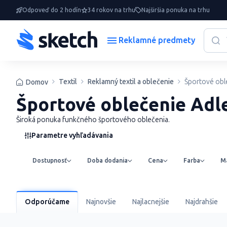
Odpoveď do 2 hodín
34 rokov na trhu
Najširšia ponuka na trhu
Reklamné predmety
Textil
Reklamný textil a oblečenie
Športové obl
Domov
Športové oblečenie Adl
Široká ponuka funkčného športového oblečenia.
Parametre vyhľadávania
Dostupnosť
Doba dodania
Cena
Farba
Ma
Odporúčame
Najnovšie
Najlacnejšie
Najdrahšie