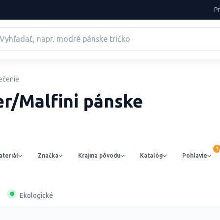
P
ečenie
er/Malfini pánske
teriál
Značka
Krajina pôvodu
Katalóg
Pohlavie
Ekologické