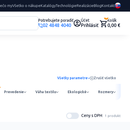
rečo my
Všetko o nákupe
Katalógy
Technológie
Realizácie
Blog
Kontakt
0
Potrebujete poradiť
Účet
Košík
02 4848 4040
Prihlásiť
0,00 €
Všetky parametre
Zrušiť všetko
Prevedenie
Váha textilu
Ekologické
Rozmery
Ob
Ceny s DPH
1 produkt