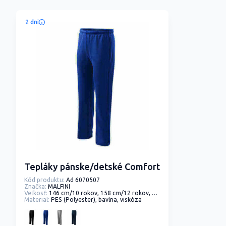
2 dni
Tepláky pánske/detské Comfort
Kód produktu:
Ad 6070507
Značka:
MALFINI
Veľkosť:
146 cm/10 rokov, 158 cm/12 rokov, S, M, L, XL, XXL
Material:
PES (Polyester), bavlna, viskóza