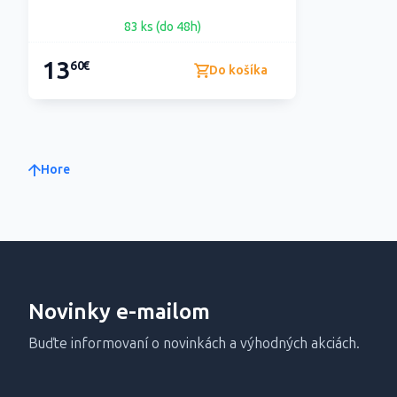
83 ks (do 48h)
13
60€
Do košíka
Hore
Novinky e-mailom
Buďte informovaní o novinkách a výhodných akciách.