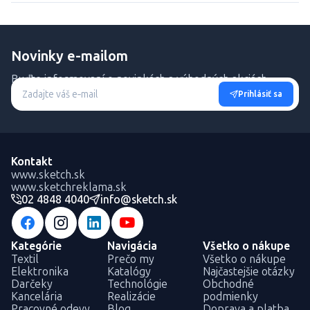
Novinky e-mailom
Buďte informovaní o novinkách a výhodných akciách.
Prihlásiť sa
Kontakt
www.sketch.sk
www.sketchreklama.sk
02 4848 4040
info@sketch.sk
Kategórie
Navigácia
Všetko o nákupe
Textil
Prečo my
Všetko o nákupe
Elektronika
Katalógy
Najčastejšie otázky
Darčeky
Technológie
Obchodné
Kancelária
Realizácie
podmienky
Pracovné odevy
Blog
Doprava a platba