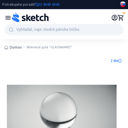
Potrebujete poradiť
02 4848 4040
0
Sklenená guľa "GLASSWARD"
Domov
2 dni