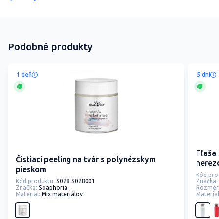
Podobné produkty
1 deň
5 dní
Fľaša
Čistiaci peeling na tvár s polynézskym
nerezo
pieskom
Kód pro
Kód produktu:
S028 S028001
Značka:
Značka:
Soaphoria
Rozmer
Material:
Mix materiálov
Material