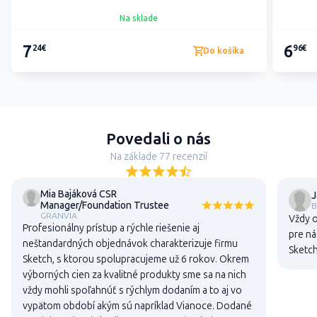
Na sklade
7
6
24€
96€
Do košíka
Povedali o nás
Na základe 77 recenzií
Mia Bajáková CSR
J
Manager/Foundation Trustee
B
GRANVIA
Vždy o
Profesionálny prístup a rýchle riešenie aj
pre ná
neštandardných objednávok charakterizuje firmu
Sketch
Sketch, s ktorou spolupracujeme už 6 rokov. Okrem
výborných cien za kvalitné produkty sme sa na nich
vždy mohli spoľahnúť s rýchlym dodaním a to aj vo
vypätom období akým sú napríklad Vianoce. Dodané