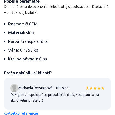
Popis a parametre
Sklenené okrúhle ocenenie alebo trofej s podstavcom. Dodávané
v darčekovej krabičke.
Rozmer:
Ø 6CM
Materiál:
sklo
Farba:
transparentná
Váha:
0,4750 kg
Krajina pôvodu:
Čína
Prečo nakúpili iní klienti?
Michaela Řezaninová - 1PF s.r.o.
Ďakujem za spoluprácu pri potlači tričiek, kolegom to na
akciu veľmi pristalo :)
Všetky referencie