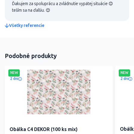
Ďakujem za spoluprácu a zvládnutie vypätej situácie 😊
teším sa na ďalšiu. 😊
Všetky referencie
Podobné produkty
NEW
NEW
2 dni
2 dni
Obálk
Obálka C4 DEKOR (100 ks mix)