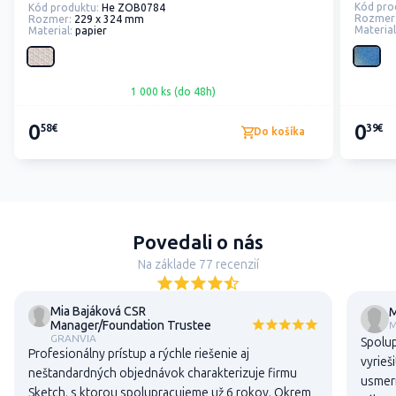
Kód pro
Kód produktu:
He ZOB0784
Rozmer
Rozmer:
229 x 324 mm
Material
Material:
papier
1 000 ks (do 48h)
0
0
58€
39€
Do košíka
Povedali o nás
Na základe 77 recenzií
Mia Bajáková CSR
M
Manager/Foundation Trustee
M
GRANVIA
Spolup
Profesionálny prístup a rýchle riešenie aj
vyrieš
neštandardných objednávok charakterizuje firmu
usmern
Sketch, s ktorou spolupracujeme už 6 rokov. Okrem