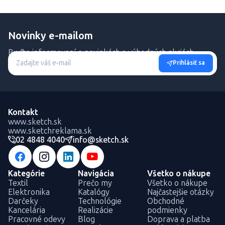
Novinky e-mailom
Buďte informovaní o novinkách a výhodných akciách.
Prihlásiť sa
Kontakt
www.sketch.sk
www.sketchreklama.sk
02 4848 4040
info@sketch.sk
Kategórie
Navigácia
Všetko o nákupe
Textil
Prečo my
Všetko o nákupe
Elektronika
Katalógy
Najčastejšie otázky
Darčeky
Technológie
Obchodné
Kancelária
Realizácie
podmienky
Pracovné odevy
Blog
Doprava a platba